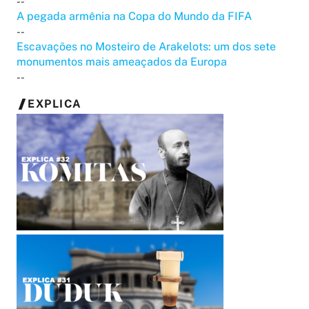
--
A pegada armênia na Copa do Mundo da FIFA
--
Escavações no Mosteiro de Arakelots: um dos sete
monumentos mais ameaçados da Europa
--
EXPLICA