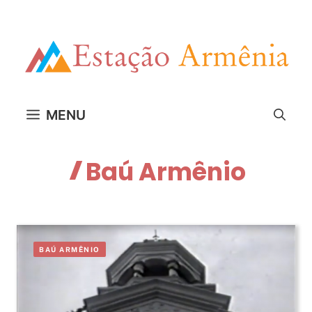
Pular
para
o
conteúdo
MENU
Baú Armênio
BAÚ ARMÊNIO