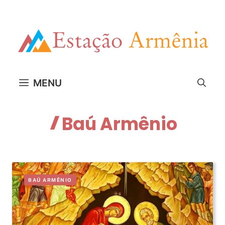
Pular
para
o
conteúdo
MENU
Baú Armênio
BAÚ ARMÊNIO