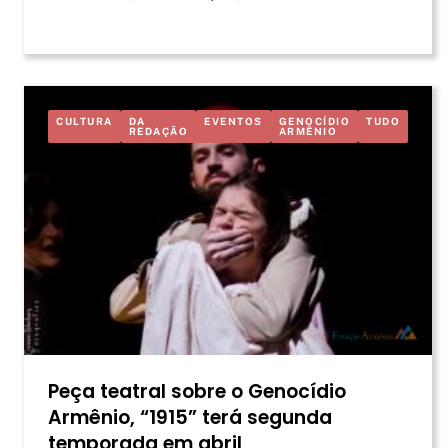
CULTURA
DA
EVENTOS
GENOCÍDIO
TUDO
REDAÇÃO
ARMÊNIO
Peça teatral sobre o Genocídio
Armênio, “1915” terá segunda
temporada em abril