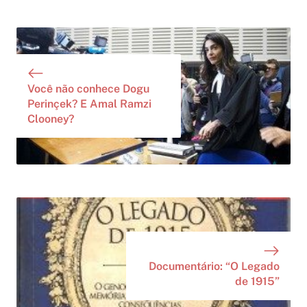
Você não conhece Dogu
Perinçek? E Amal Ramzi
Clooney?
Documentário: “O Legado
de 1915”