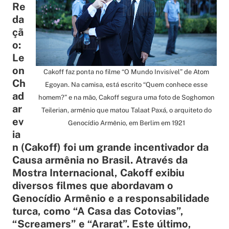
Re
da
çã
o:
Le
on
Cakoff faz ponta no filme “O Mundo Invisível” de Atom
Ch
Egoyan. Na camisa, está escrito “Quem conhece esse
ad
homem?” e na mão, Cakoff segura uma foto de Soghomon
ar
Teilerian, armênio que matou Talaat Paxá, o arquiteto do
ev
Genocídio Armênio, em Berlim em 1921
ia
n (Cakoff) foi um grande incentivador da
Causa armênia no Brasil. Através da
Mostra Internacional, Cakoff exibiu
diversos filmes que abordavam o
Genocídio Armênio e a responsabilidade
turca, como “A Casa das Cotovias”,
“Screamers” e “Ararat”. Este último,