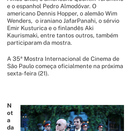
e o espanhol Pedro Almodóvar. O
americano Dennis Hopper, o alemão Wim
Wenders, o iraniano JafarPanahi, o sérvio
Emir Kusturica e o finlandês Aki
Kaurismaki, entre tantos outros, também
participaram da mostra.
A 35ª Mostra Internacional de Cinema de
São Paulo começa oficialmente na próxima
sexta-feira (21).
N
ot
a
da