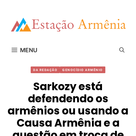
Pular
para
o
conteúdo
MENU
DA REDAÇÃO
GENOCÍDIO ARMÊNIO
Sarkozy está
defendendo os
armênios ou usando a
Causa Armênia e a
questão em troca de