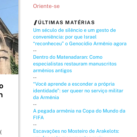
Oriente-se
ÚLTIMAS MATÉRIAS
Um século de silêncio e um gesto de
conveniência: por que Israel
“reconheceu” o Genocídio Armênio agora
--
Dentro do Matenadaran: Como
especialistas restauram manuscritos
armênios antigos
--
“Você aprende a esconder a própria
o
identidade”: ser queer no serviço militar
h
da Armênia
--
A pegada armênia na Copa do Mundo da
FIFA
--
Escavações no Mosteiro de Arakelots:
(