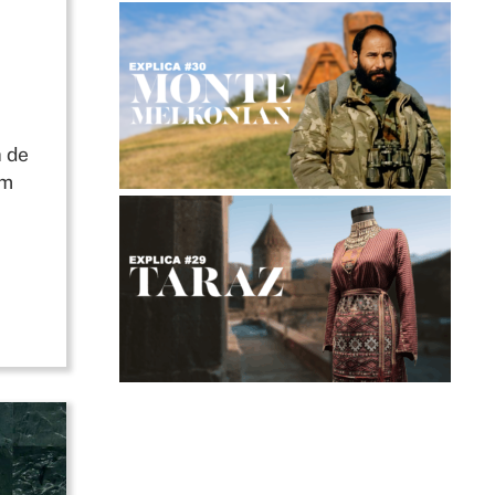
a de
em