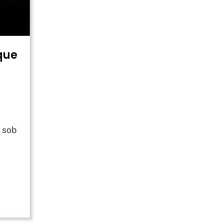
que
: sob