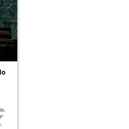
do
ia,
0ª
,