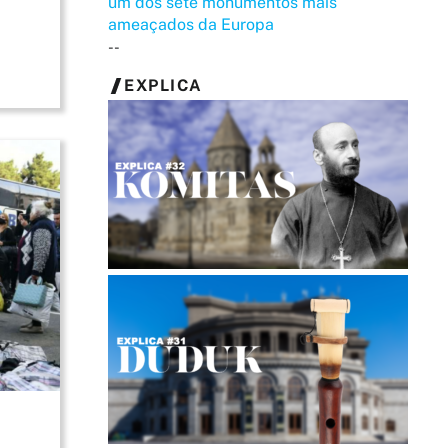
um dos sete monumentos mais
ameaçados da Europa
--
EXPLICA
€