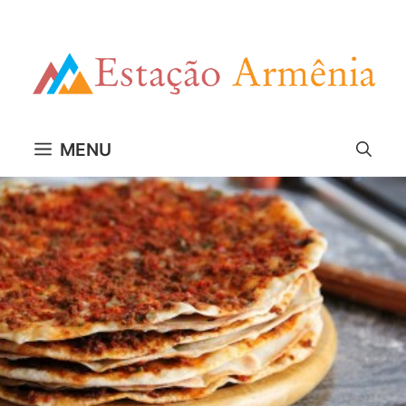
Pular
para
o
conteúdo
MENU