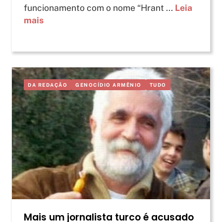
funcionamento com o nome “Hrant ...
Leia
mais
DA REDAÇÃO
GENOCÍDIO ARMÊNIO
TUDO
Mais um jornalista turco é acusado