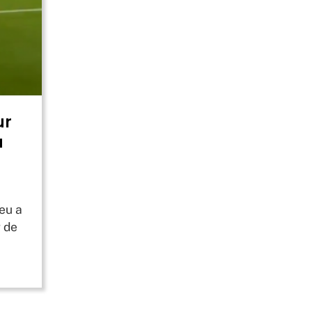
ur
a
eu a
 de