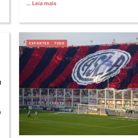
...
Leia mais
ESPORTES
TUDO
a
a