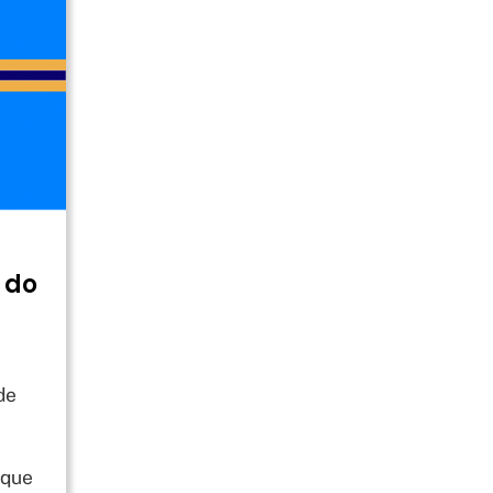
 do
de
 que