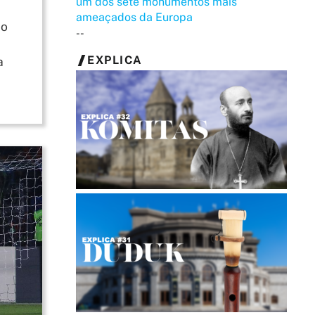
um dos sete monumentos mais
ameaçados da Europa
ão
--
EXPLICA
a