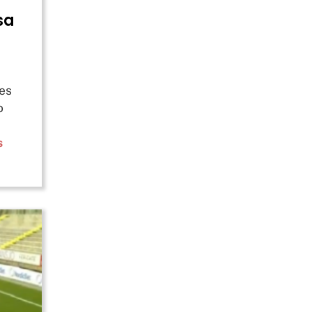
sa
es
o
s