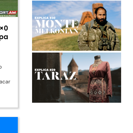
2×0
opa
o
lacar