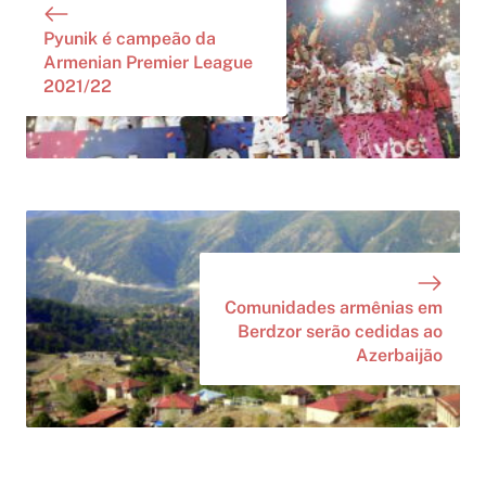
Pyunik é campeão da
Armenian Premier League
2021/22
Comunidades armênias em
Berdzor serão cedidas ao
Azerbaijão