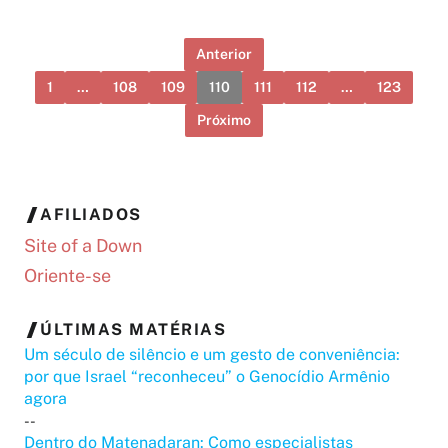
Anterior
1
…
108
109
110
111
112
…
123
Próximo
AFILIADOS
Site of a Down
Oriente-se
ÚLTIMAS MATÉRIAS
Um século de silêncio e um gesto de conveniência:
por que Israel “reconheceu” o Genocídio Armênio
agora
--
Dentro do Matenadaran: Como especialistas