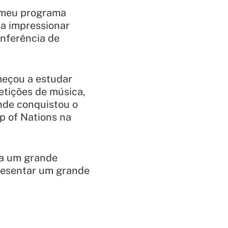
o meu programa
ra impressionar
nferência de
meçou a estudar
etições de música,
nde conquistou o
p of Nations na
ra um grande
presentar um grande