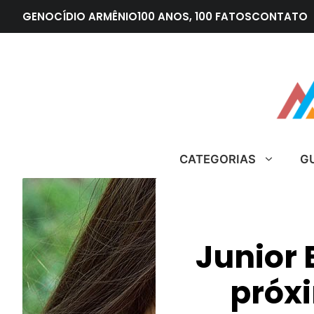
Pular
GENOCÍDIO ARMÊNIO
100 ANOS, 100 FATOS
CONTATO
para
o
conteúdo
CATEGORIAS
G
Junior 
próx