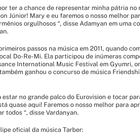
 por ter a chance de representar minha pátria n
ision Júnior! Mary e eu faremos o nosso melhor pa
armênios orgulhosos “, disse Adamyan em uma co
an.
primeiros passos na música em 2011, quando co
ocal Do-Re-Mi. Ela participou de inúmeras comp
sance International Music Festival em Gyumri, o
a também ganhou o concurso de música Friendshi
estar no grande palco do Eurovision e tocar pa
está quase aqui! Faremos o nosso melhor para a
r todos “, disse Vardanyan.
lipe oficial da música Tarber: