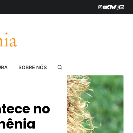
URA
SOBRE NÓS
ntece no
mênia