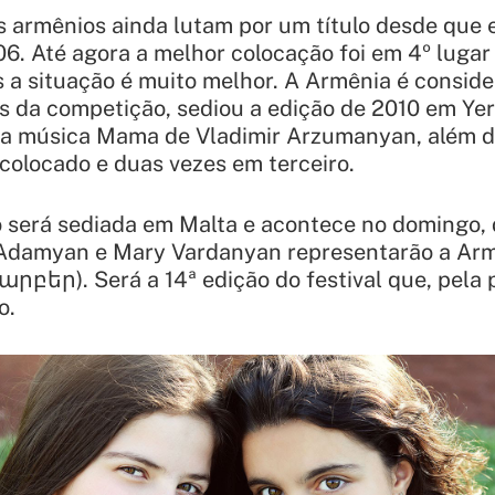
os armênios ainda lutam por um título desde que
. Até agora a melhor colocação foi em 4º lugar 
s a situação é muito melhor. A Armênia é consid
es da competição, sediou a edição de 2010 em Y
 a música Mama de Vladimir Arzumanyan, além de
olocado e duas vezes em terceiro.
 será sediada em Malta e acontece no domingo, 
Adamyan e Mary Vardanyan representarão a Arm
արբեր). Será a 14ª edição do festival que, pela 
o.