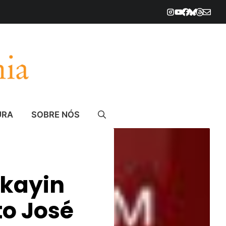
URA
SOBRE NÓS
zkayin
to José