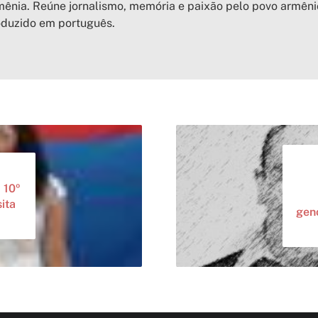
ênia. Reúne jornalismo, memória e paixão pelo povo armên
oduzido em português.
 10º
sita
gen