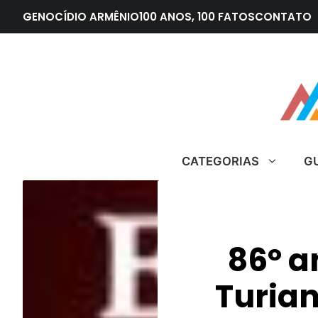
Pular
GENOCÍDIO ARMÊNIO
100 ANOS, 100 FATOS
CONTATO
para
o
conteúdo
CATEGORIAS
G
86º a
Turian