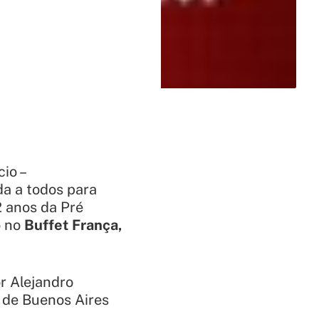
io –
da a todos para
2 anos da Pré
o no
Buffet França,
r Alejandro
 de Buenos Aires