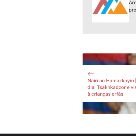
Arm
pr
Nairi no Hamazkayin |
dia: Tsakhkadzor e vi
à crianças orfãs