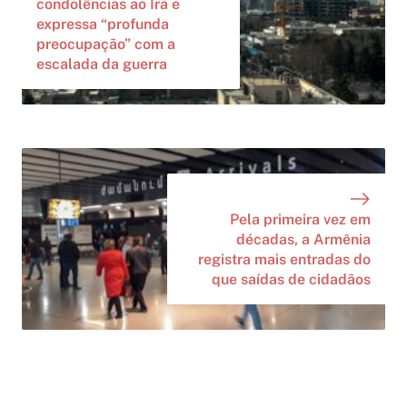
condolências ao Irã e
expressa “profunda
preocupação” com a
escalada da guerra
Pela primeira vez em
décadas, a Armênia
registra mais entradas do
que saídas de cidadãos