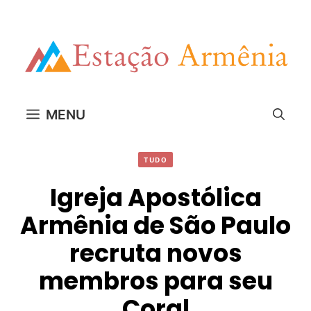
Pular
para
o
conteúdo
MENU
TUDO
Igreja Apostólica
Armênia de São Paulo
recruta novos
membros para seu
Coral