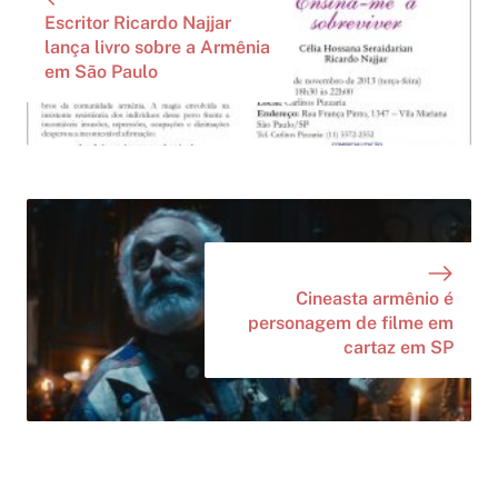
Escritor Ricardo Najjar
lança livro sobre a Armênia
em São Paulo
Cineasta armênio é
personagem de filme em
cartaz em SP