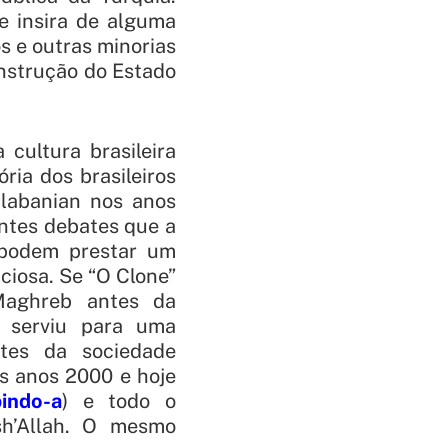
 e insira de alguma
s e outras minorias
nstrução do Estado
 cultura brasileira
ia dos brasileiros
alabanian nos anos
antes debates que a
 podem prestar um
ciosa. Se “O Clone”
Maghreb antes da
m serviu para uma
ntes da sociedade
os anos 2000 e hoje
indo-a
) e todo o
sh’Allah
. O mesmo