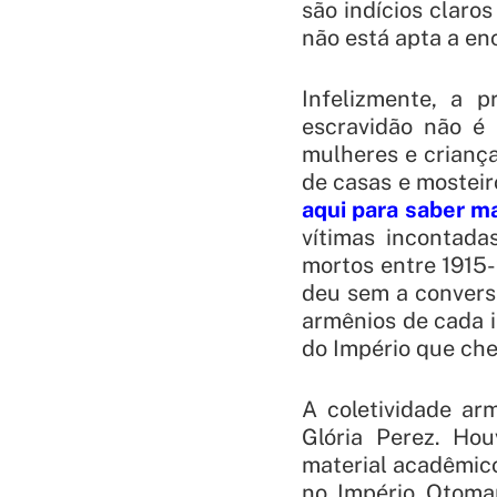
são indícios claro
não está apta a e
Infelizmente, a 
escravidão não é 
mulheres e criança
de casas e mosteir
aqui para saber m
vítimas incontada
mortos entre 1915
deu sem a convers
armênios de cada i
do Império que che
A coletividade ar
Glória Perez. Ho
material acadêmico
no Império Otoma