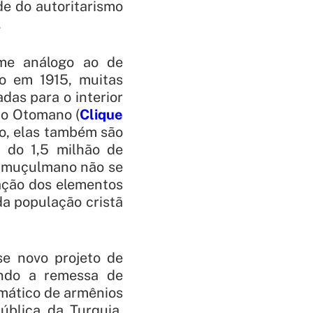
de do autoritarismo
.
ime análogo ao de
do em 1915, muitas
das para o interior
rio Otomano (
Clique
do, elas também são
m do 1,5 milhão de
o muçulmano não se
ação dos elementos
da população cristã
se novo projeto de
indo a remessa de
emático de armênios
blica da Turquia.