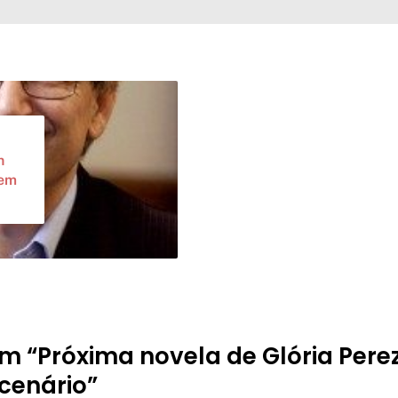
n
 em
m “Próxima novela de Glória Perez
cenário”