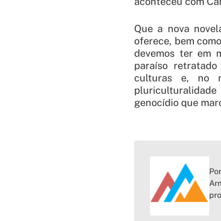
aconteceu com
Ca
Que a nova novela
oferece, bem como 
devemos ter em m
paraíso retratado
culturas e, no
pluriculturalida
genocídio que marc
Por
Arm
pr