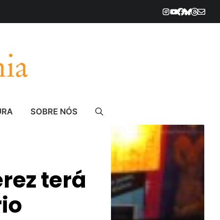
URA
SOBRE NÓS
rez terá
io