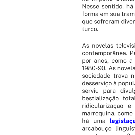
Nesse sentido, há 
forma em sua trama
que sofreram dive
turco.
As novelas televis
contemporânea. Pe
por anos, como a 
1980-90. As novela
sociedade trava 
desserviço à popul
serviu para div
bestialização to
ridicularização 
marroquina, como a
há uma
legislaçã
arcabouço linguís