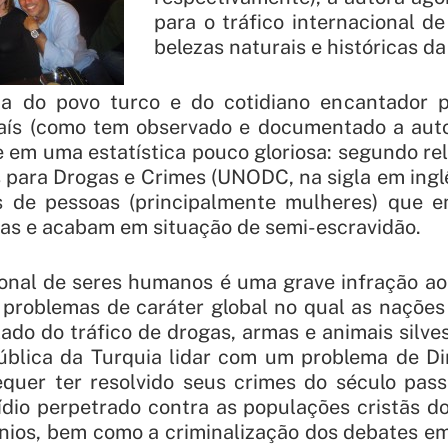
para o tráfico internacional d
belezas naturais e históricas da
ia do povo turco e do cotidiano encantador p
aís (como tem observado e documentado a auto
 em uma estatística pouco gloriosa: segundo rela
para Drogas e Crimes (UNODC, na sigla em inglê
os de pessoas (principalmente mulheres) que
sas e acabam em situação de semi-escravidão.
ional de seres humanos é uma grave infração a
 problemas de caráter global no qual as nações
 lado do tráfico de drogas, armas e animais silve
pública da Turquia lidar com um problema de D
quer ter resolvido seus crimes do século pass
dio perpetrado contra as populações cristãs d
nios, bem como a criminalização dos debates em