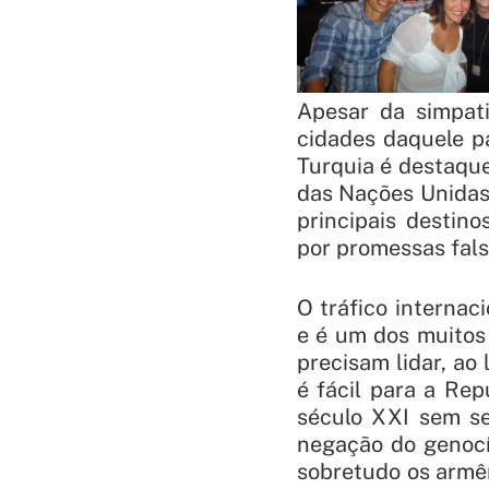
Apesar da simpat
cidades daquele p
Turquia é destaque
das Nações Unidas 
principais destin
por promessas fal
O tráfico internac
e é um dos muitos
precisam lidar, ao
é fácil para a Re
século XXI sem se
negação do genocí
sobretudo os armê