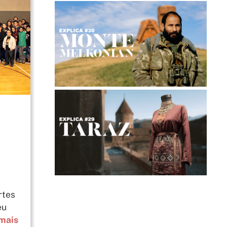
rtes
eu
 mais