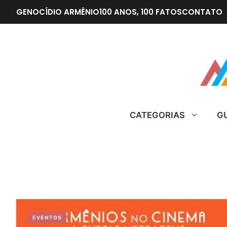
Pular
GENOCÍDIO ARMÊNIO
100 ANOS, 100 FATOS
CONTATO
para
o
conteúdo
CATEGORIAS
G
EVENTOS