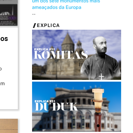
um dos sete monumentos mais
ameaçados da Europa
--
EXPLICA
dos
o
Em