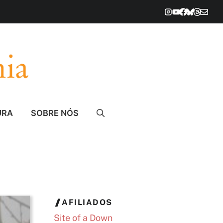
URA
SOBRE NÓS
AFILIADOS
Site of a Down