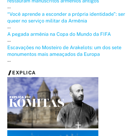
restauram manuscritos armênios antigos
--
“Você aprende a esconder a própria identidade”: ser
queer no serviço militar da Armênia
--
A pegada armênia na Copa do Mundo da FIFA
--
Escavações no Mosteiro de Arakelots: um dos sete
monumentos mais ameaçados da Europa
--
EXPLICA