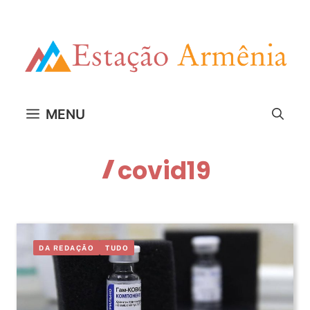
Pular
para
o
conteúdo
MENU
covid19
DA REDAÇÃO
TUDO