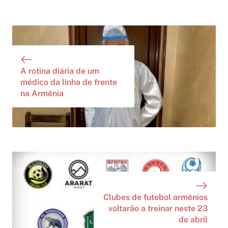
A rotina diária de um
médico da linha de frente
na Armênia
Clubes de futebol armênios
voltarão a treinar neste 23
de abril