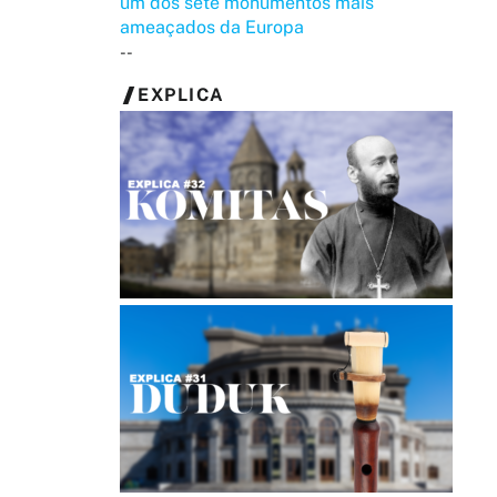
um dos sete monumentos mais
ameaçados da Europa
--
EXPLICA