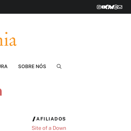
URA
SOBRE NÓS
n
AFILIADOS
Site of a Down