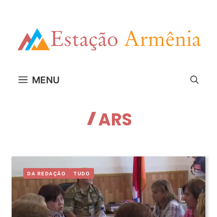
Pular
para
o
conteúdo
MENU
ARS
DA REDAÇÃO
TUDO