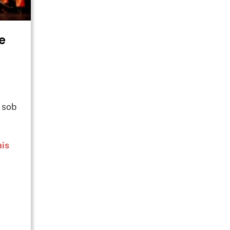
e
 sob
ais