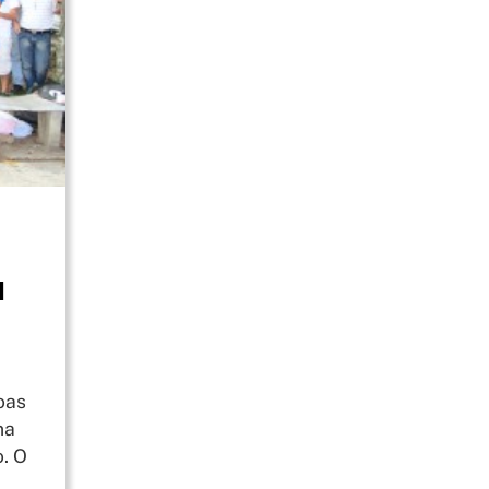
l
oas
na
. O