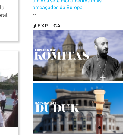
um dos sete monumentos mais
la
ameaçados da Europa
--
oral
EXPLICA