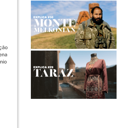
ação
tena
nio