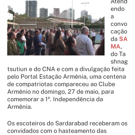
Atend
endo
a
convo
cação
da
SA
MA
,
do Ta
shnag
tsutiun e do CNA e com a divulgação feita
pelo Portal Estação Armênia, uma centena
de compatriotas compareceu ao Clube
Armênio no domingo, 27 de maio, para
comemorar a 1ª. Independência da
Armênia.
Os escoteiros do Sardarabad receberam os
convidados com o hasteamento das