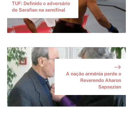
TUF: Definido o adversário
de Sarafian na semifinal
A nação armênia perde o
Reverendo Aharon
Sapsezian