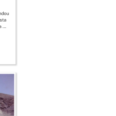
indou
sta
...