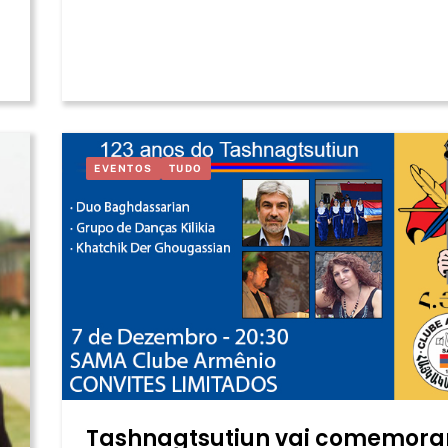
EVENTOS
TUDO
Tashnagtsutiun vai comemora