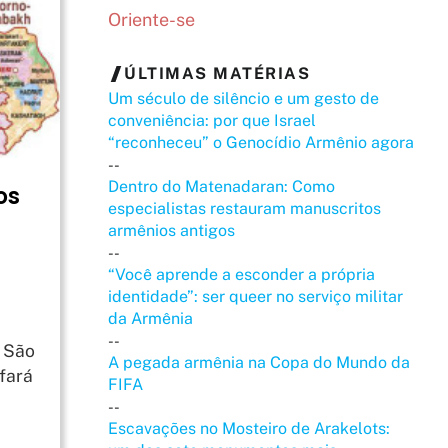
Oriente-se
ÚLTIMAS MATÉRIAS
Um século de silêncio e um gesto de
conveniência: por que Israel
“reconheceu” o Genocídio Armênio agora
--
Dentro do Matenadaran: Como
os
especialistas restauram manuscritos
armênios antigos
--
“Você aprende a esconder a própria
identidade”: ser queer no serviço militar
da Armênia
--
e São
A pegada armênia na Copa do Mundo da
 fará
FIFA
--
Escavações no Mosteiro de Arakelots: