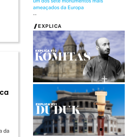
um dos sete monumentos mais
ameaçados da Europa
--
EXPLICA
ica
a da