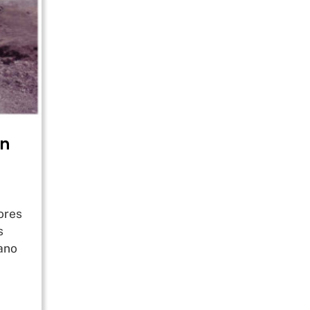
on
ores
s
 ano