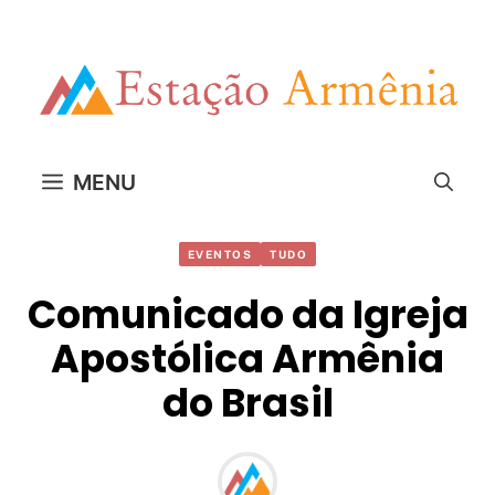
Pular
para
o
conteúdo
MENU
EVENTOS
TUDO
Comunicado da Igreja
Apostólica Armênia
do Brasil