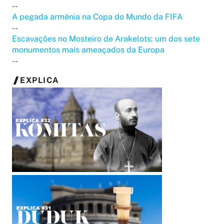
--
A pegada armênia na Copa do Mundo da FIFA
--
Escavações no Mosteiro de Arakelots: um dos sete
monumentos mais ameaçados da Europa
--
EXPLICA