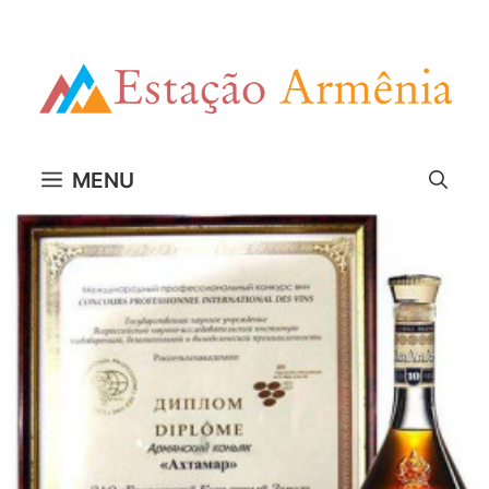
Pular
para
o
conteúdo
MENU