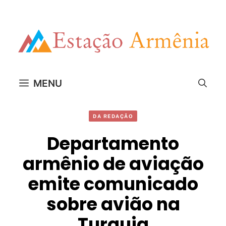
Pular
para
o
conteúdo
MENU
DA REDAÇÃO
Departamento
armênio de aviação
emite comunicado
sobre avião na
Turquia