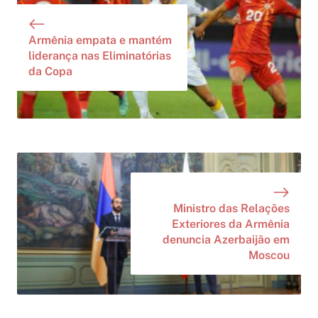
Armênia empata e mantém
liderança nas Eliminatórias
da Copa
Ministro das Relações
Exteriores da Armênia
denuncia Azerbaijão em
Moscou