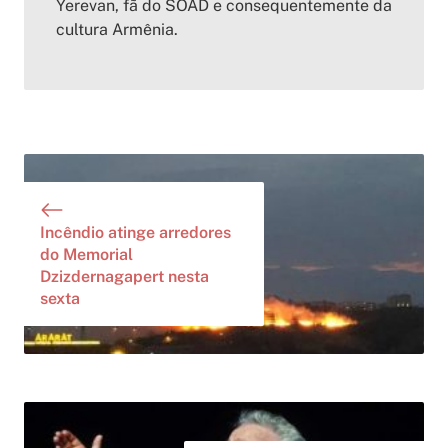
Yerevan, fã do SOAD e consequentemente da
cultura Armênia.
Incêndio atinge arredores
do Memorial
Dzizdernagapert nesta
sexta