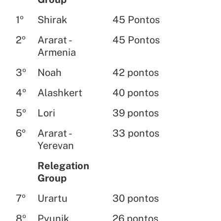
1º
Shirak
45 Pontos
2º
Ararat -
45 Pontos
Armenia
3º
Noah
42 pontos
4º
Alashkert
40 pontos
5º
Lori
39 pontos
6º
Ararat -
33 pontos
Yerevan
Relegation
Group
7º
Urartu
30 pontos
8º
Pyunik
26 pontos