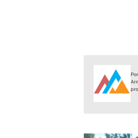
Por
Arm
pr