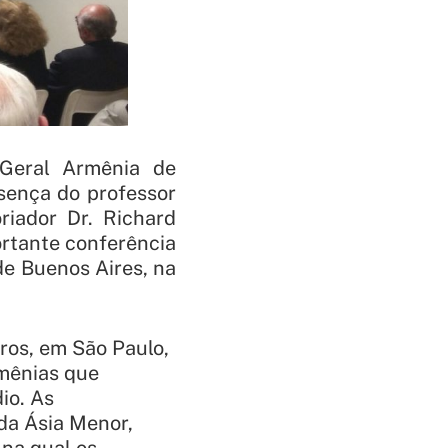
 Geral Armênia de
sença do professor
riador Dr. Richard
ortante conferência
de Buenos Aires, na
ros, em São Paulo,
rmênias que
io. As
da Ásia Menor,
 na qual os