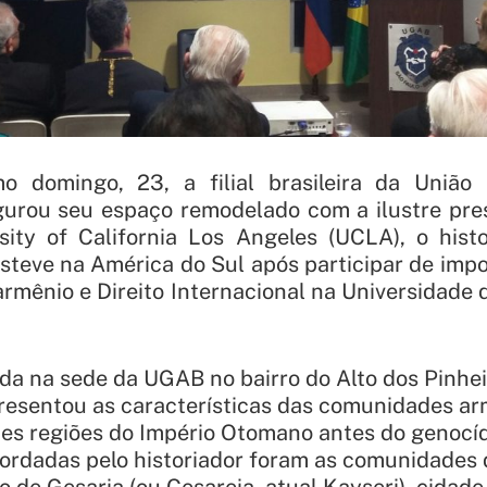
mo domingo, 23, a filial brasileira da União
gurou seu espaço remodelado com a ilustre pre
sity of California Los Angeles
(UCLA), o histo
steve na América do Sul após participar de imp
armênio e Direito Internacional na Universidade 
ida na sede da UGAB no bairro do Alto dos Pinhei
resentou as características das comunidades a
es regiões do Império Otomano antes do genocíd
bordadas pelo historiador foram as comunidades 
 de Gesaria (ou Cesareia, atual Kayseri), cidade