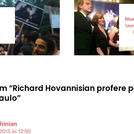
Mae
lau
n
m “Richard Hovannisian profere p
aulo”
hinian
2015 às 12:00