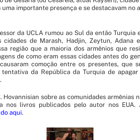
 uma importante presença e se destacavam no a
fessor da UCLA rumou ao Sul da então Turquia e
as cidades de Marash, Hadjin, Zeytun, Adana 
ssa região que a maioria dos armênios que res
magens de como eram essas cidades antes do gen
 causaram comoção entre os presentes, que s
tentativa da República da Turquia de apagar 
.
f. Hovannisian sobre as comunidades armênias 
da nos livros publicados pelo autor nos EUA.
ndo aqui
.