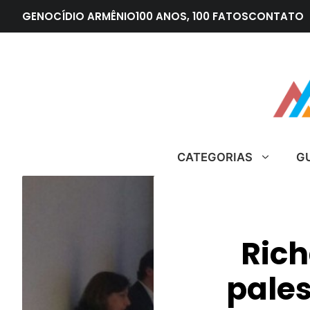
Pular
GENOCÍDIO ARMÊNIO
100 ANOS, 100 FATOS
CONTATO
para
o
conteúdo
CATEGORIAS
G
Rich
pales