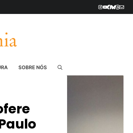
URA
SOBRE NÓS
ofere
 Paulo