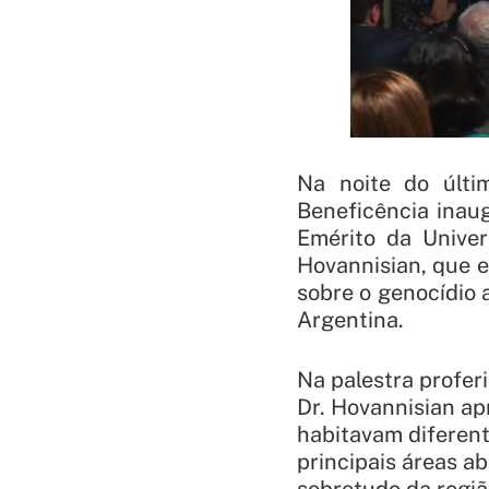
Na noite do últi
Beneficência inau
Emérito da
Univer
Hovannisian, que e
sobre o genocídio 
Argentina.
Na palestra profer
Dr. Hovannisian ap
habitavam diferent
principais áreas a
sobretudo da região