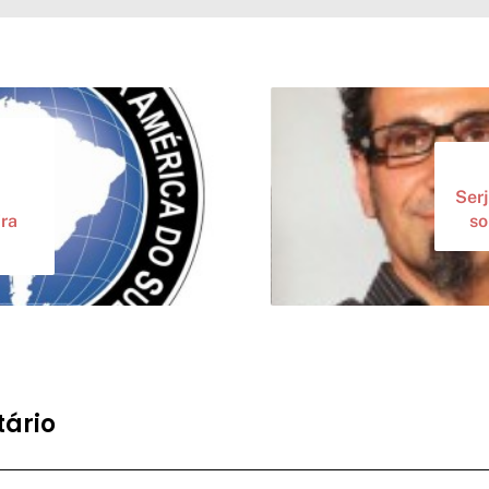
Serj
ira
so
ário