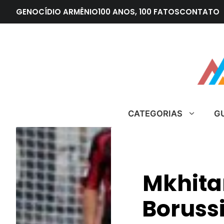
Pular
GENOCÍDIO ARMÊNIO
100 ANOS, 100 FATOS
CONTATO
para
o
conteúdo
CATEGORIAS
G
Mkhita
Boruss