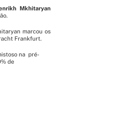
enrikh Mkhitaryan
ão.
hitaryan marcou os
racht Frankfurt.
mistoso na pré-
0% de