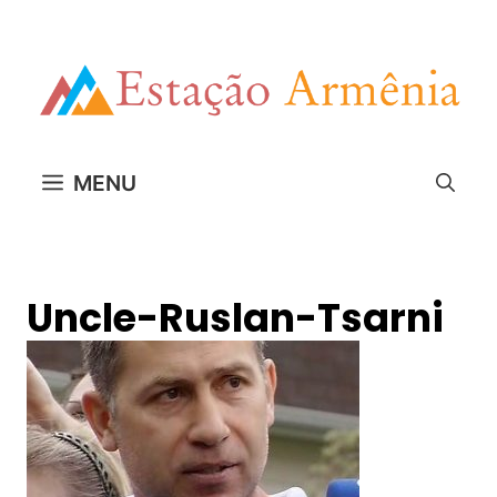
Pular
para
o
conteúdo
MENU
Uncle-Ruslan-Tsarni