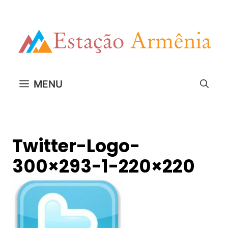
Pular
para
o
conteúdo
MENU
Twitter-Logo-
300×293-1-220×220