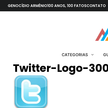
Pular
GENOCÍDIO ARMÊNIO
100 ANOS, 100 FATOS
CONTATO
para
o
conteúdo
CATEGORIAS
G
Twitter-Logo-30