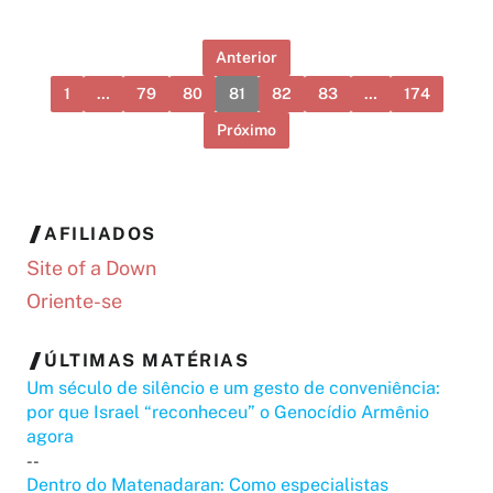
Anterior
1
…
79
80
81
82
83
…
174
Próximo
AFILIADOS
Site of a Down
Oriente-se
ÚLTIMAS MATÉRIAS
Um século de silêncio e um gesto de conveniência:
por que Israel “reconheceu” o Genocídio Armênio
agora
--
Dentro do Matenadaran: Como especialistas