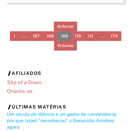
Anterior
1
…
107
108
109
110
111
…
174
Próximo
AFILIADOS
Site of a Down
Oriente-se
ÚLTIMAS MATÉRIAS
Um século de silêncio e um gesto de conveniência:
por que Israel “reconheceu” o Genocídio Armênio
agora