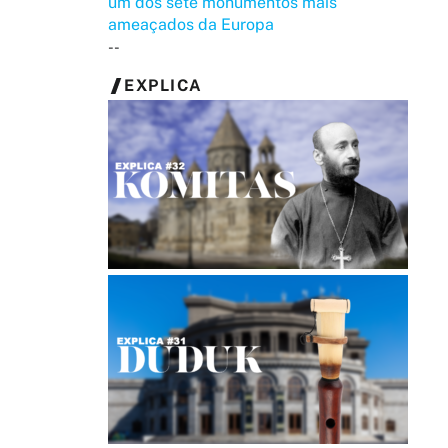
um dos sete monumentos mais
ameaçados da Europa
--
EXPLICA