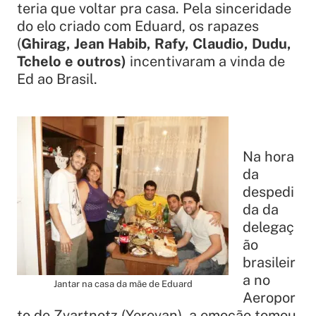
teria que voltar pra casa. Pela sinceridade
do elo criado com Eduard, os rapazes
(
Ghirag, Jean Habib, Rafy, Claudio, Dudu,
Tchelo e outros)
incentivaram a vinda de
Ed ao Brasil.
Na hora
da
despedi
da da
delegaç
ão
brasileir
a no
Jantar na casa da mãe de Eduard
Aeropor
to de Zvartnotz (Yerevan), a emoção tomou