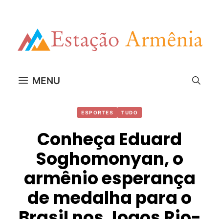
Pular
para
o
conteúdo
MENU
ESPORTES
TUDO
Conheça Eduard
Soghomonyan, o
armênio esperança
de medalha para o
Brasil nos Jogos Rio-