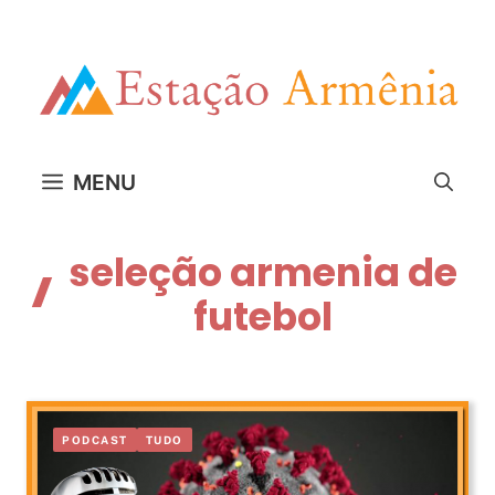
Pular
para
o
conteúdo
MENU
seleção armenia de
futebol
PODCAST
TUDO