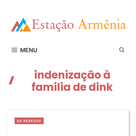
Pular
para
o
conteúdo
MENU
indenização à
familia de dink
DA REDAÇÃO