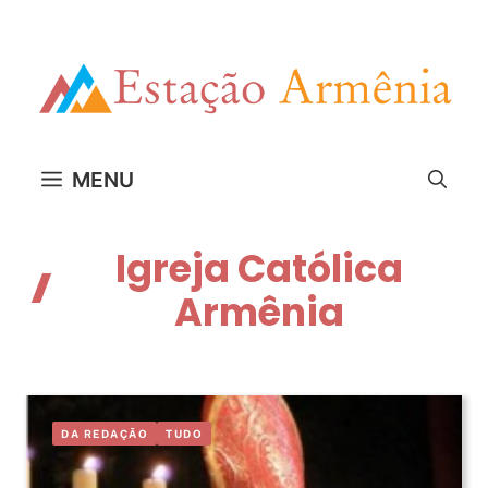
Pular
para
o
conteúdo
MENU
Igreja Católica
Armênia
DA REDAÇÃO
TUDO