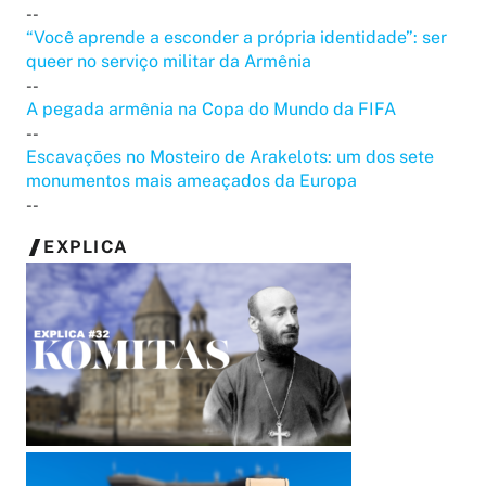
--
“Você aprende a esconder a própria identidade”: ser
queer no serviço militar da Armênia
--
A pegada armênia na Copa do Mundo da FIFA
--
Escavações no Mosteiro de Arakelots: um dos sete
monumentos mais ameaçados da Europa
--
EXPLICA