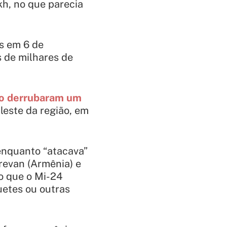
kh, no que parecia
s em 6 de
 de milhares de
ão derrubaram um
 leste da região, em
 enquanto “atacava”
erevan (Armênia) e
o que o Mi-24
uetes ou outras