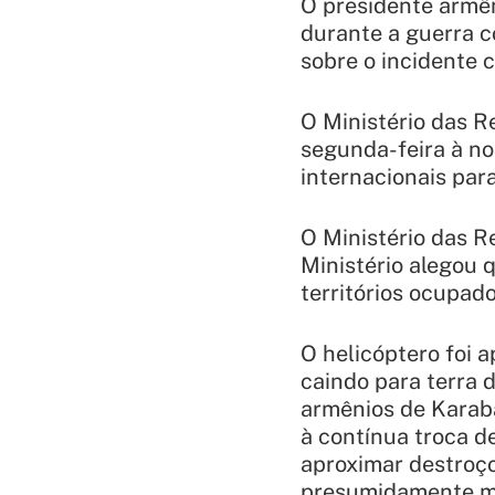
O presidente armên
durante a guerra c
sobre o incidente 
O Ministério das R
segunda-feira à no
internacionais par
O Ministério das R
Ministério alegou 
territórios ocupad
O helicóptero foi 
caindo para terra 
armênios de Karaba
à contínua troca de
aproximar destroço
presumidamente mor