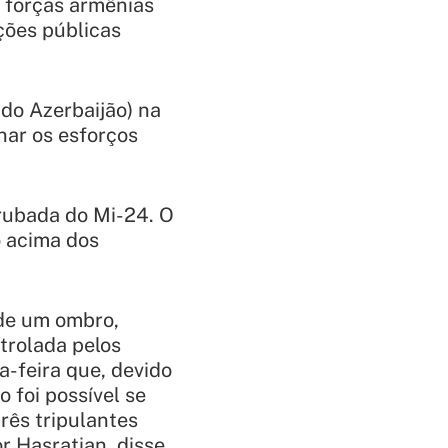
 forças armênias
ções públicas
 do Azerbaijão) na
nar os esforços
rrubada do Mi-24. O
o acima dos
 de um ombro,
trolada pelos
-feira que, devido
o foi possível se
rês tripulantes
r Hasratian, disse