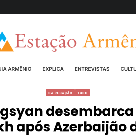
UIA ARMÊNIO
EXPLICA
ENTREVISTAS
CULT
DA REDAÇÃO
TUDO
rgsyan desembarca
h após Azerbaijão 