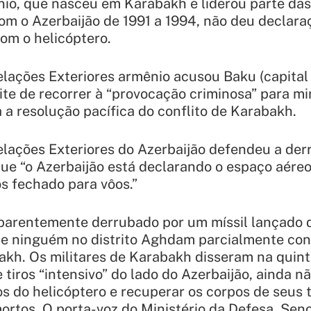
io, que nasceu em Karabakh e liderou parte das
om o Azerbaijão de 1991 a 1994, não deu declara
com o helicóptero.
elações Exteriores armênio acusou Baku (capital
ite de recorrer à “provocação criminosa” para mi
a a resolução pacífica do conflito de Karabakh.
elações Exteriores do Azerbaijão defendeu a de
que “o Azerbaijão está declarando o espaço aére
os fechado para vôos.”
aparentemente derrubado por um míssil lançado
de ninguém no distrito Aghdam parcialmente con
kh. Os militares de Karabakh disseram na quinta
 tiros “intensivo” do lado do Azerbaijão, ainda nã
s do helicóptero e recuperar os corpos de seus t
tos. O porta-voz do Ministério da Defesa, Seno