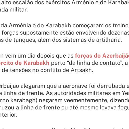
alto escalão dos exércitos Armênio e de Karaba
da militar.
 da Armênia e do Karabakh começaram os treino
 forças supostamente estão envolvendo dezenas
s de tanques, além dos sistemas de artilharia.
an vem um dia depois que as
forças do Azerbaij
ército de Karabakh
perto “da linha de contato”, a
de tensões no conflito de Artsakh.
erbaijão alegaram que a aeronave foi derrubada
a linha de frente. As autoridades militares em Y
rno karabagh) negaram veementemente, dizend
cruzou a linha de frente ou até mesmo levava fog
terior.