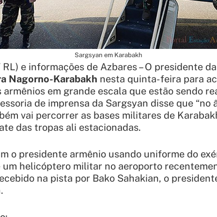
Sargsyan em Karabakh
 RL) e informações de Azbares – O presidente d
ra Nagorno-Karabakh
nesta quinta-feira para 
es armênios em grande escala que estão sendo re
ssessoria de imprensa da Sargsyan disse que “no 
bém vai percorrer as bases militares de Karabakh
te das tropas ali estacionadas.
am o presidente armênio usando uniforme do exé
um helicóptero militar no aeroporto recentemen
recebido na pista por Bako Sahakian, o presiden
.