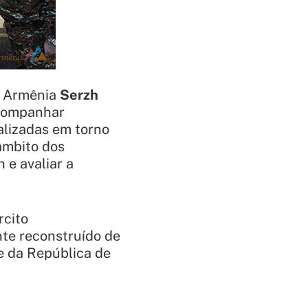
a Armênia
Serzh
acompanhar
alizadas em torno
âmbito dos
 e avaliar a
rcito
te reconstruído de
te da República de