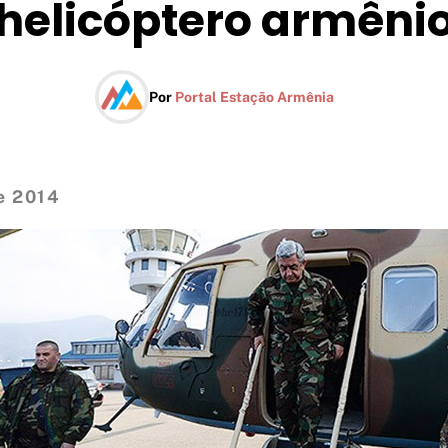
helicóptero armêni
Por
Portal Estação Armênia
e 2014