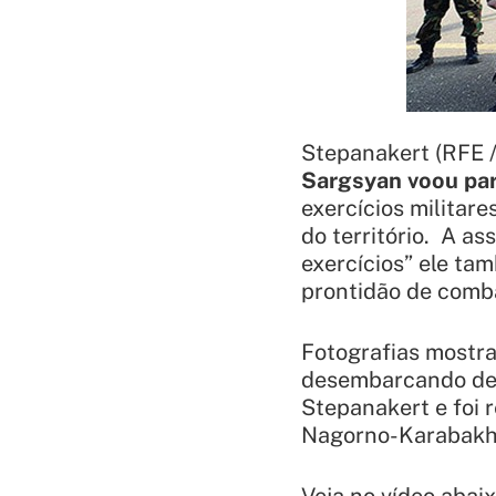
Stepanakert (RFE /
Sargsyan voou pa
exercícios militar
do território. A a
exercícios” ele tam
prontidão de comba
Fotografias mostr
desembarcando de 
Stepanakert e foi 
Nagorno-Karabakh