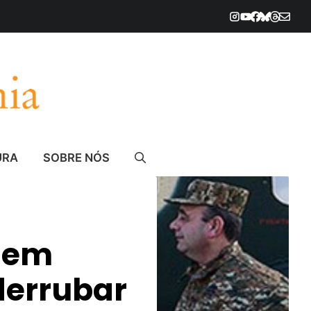
URA
SOBRE NÓS
 em
derrubar