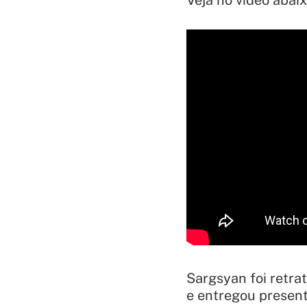
Veja no vídeo abaix
Sargsyan foi retra
e entregou present