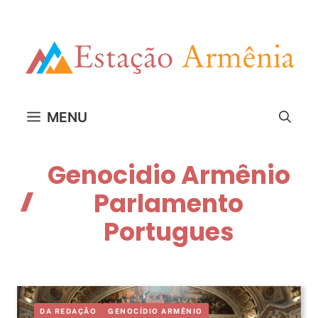
Pular
para
o
conteúdo
MENU
Genocidio Armênio
Parlamento
Portugues
DA REDAÇÃO
GENOCÍDIO ARMÊNIO