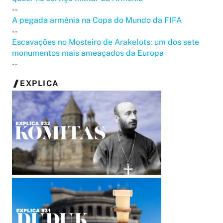
--
A pegada armênia na Copa do Mundo da FIFA
--
Escavações no Mosteiro de Arakelots: um dos sete
monumentos mais ameaçados da Europa
--
EXPLICA