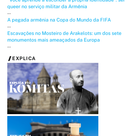
queer no serviço militar da Armênia
--
A pegada armênia na Copa do Mundo da FIFA
--
Escavações no Mosteiro de Arakelots: um dos sete
monumentos mais ameaçados da Europa
--
EXPLICA