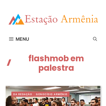
Pular
para
o
conteúdo
MENU
flashmob em
palestra
DA REDAÇÃO
GENOCÍDIO ARMÊNIO