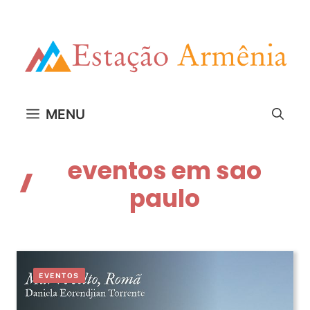
Pular
para
o
conteúdo
MENU
eventos em sao
paulo
EVENTOS